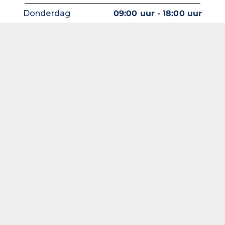
Donderdag
09:00 uur - 18:00 uur
Vrijdag
09:00 uur - 18:00 uur
Zaterdag
09:00 uur — 17:00 uur
Zondag
Gesloten
Zoek binnen onze
website