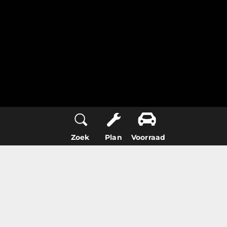
Zoek
Plan
Voorraad
6.2 l / 100 km
BRANDSTOFVERBRUIK (GECOMBINEERD)