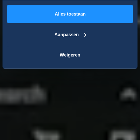
Ook verkrijgbaar in Plug-In variant
Alles toestaan
Vraag een offerte aan
Plan uw proefrit
Aanpassen
Weigeren