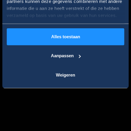
Volvo EX90
partners kunnen deze gegevens combineren met andere
informatie die u aan ze heeft verstrekt of die ze hebben
verzameld op basis van uw gebruik van hun services.
VANAF € 82.995,-
Maak kennis met deze nieuwe volledig
elektrische SUV
Alles toestaan
Vraag een offerte aan
Plan uw proefrit
Aanpassen
Weigeren